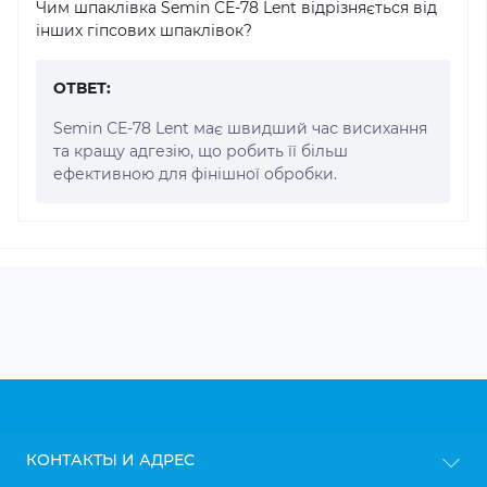
Чим шпаклівка Semin СЕ-78 Lent відрізняється від
інших гіпсових шпаклівок?
ОТВЕТ:
Semin СЕ-78 Lent має швидший час висихання
та кращу адгезію, що робить її більш
ефективною для фінішної обробки.
КОНТАКТЫ И АДРЕС