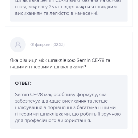
Шпаклівка Semin СЕ-78 виготовлена на основі
гіпсу, має вагу 25 кг і відрізняється швидким
висиханням та легкістю в нанесенні.
01 февраля (02:55)
Яка різниця між шпаклівкою Semin СЕ-78 та
іншими гіпсовими шпаклівками?
ОТВЕТ:
Semin СЕ-78 має особливу формулу, яка
забезпечує швидше висихання та легше
шліфування в порівнянні з багатьма іншими
гіпсовими шпаклівками, що робить її зручною
для професійного використання.