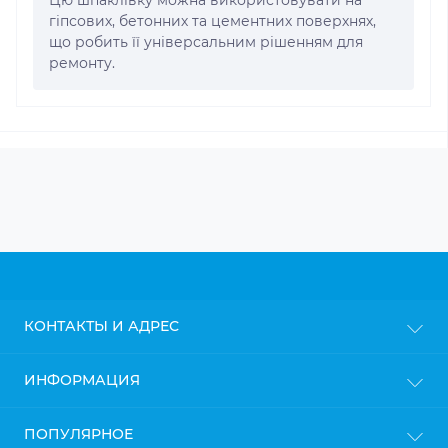
гіпсових, бетонних та цементних поверхнях,
що робить її універсальним рішенням для
ремонту.
КОНТАКТЫ И АДРЕС
г. Киев
ИНФОРМАЦИЯ
info@gipsokarton.com.ua
Блог
ПОПУЛЯРНОЕ
Пн-Пт: с 9до 18
Доставка