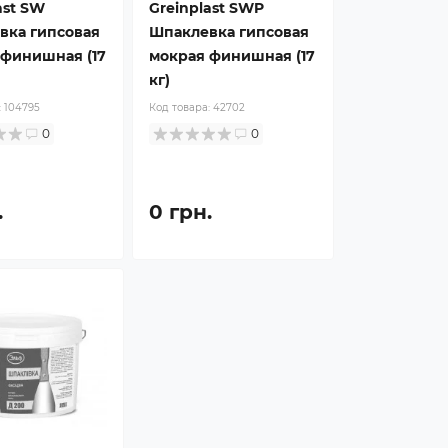
ast SW
Greinplast SWP
вка гипсовая
Шпаклевка гипсовая
 финишная (17
мокрая финишная (17
кг)
:
104795
Код товара:
42702
0
0
.
0 грн.