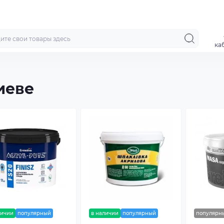
ка
иеве
личии
популярный
в наличии
популярный
популярн