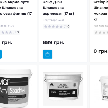
жка Акрил-путс
Эльф Д-60
Greinpl
0 Шпаклевка
Шпаклевка
Шпакле
иловая финиш (17
акриловая (17 кг)
мокрая
кг)
Код товара:
4231
овара:
3406
Код товара
0
0
 грн.
889 грн.
0 грн