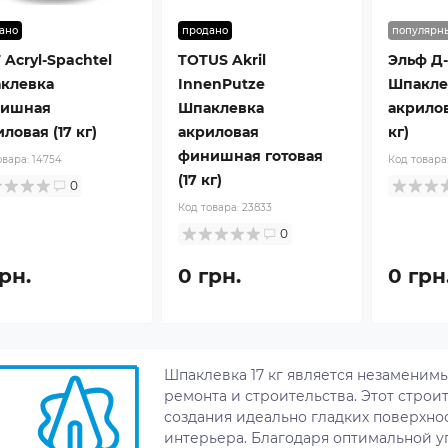
ано
продано
популярн
Acryl-Spachtel
TOTUS Akril
Эльф Д
клевка
InnenPutze
Шпакле
ишная
Шпаклевка
акрилов
ловая (17 кг)
акриловая
кг)
финишная готовая
овара:
14754
Код товара
(17 кг)
0
Код товара:
23833
0
рн.
0 грн.
0 грн
Шпаклевка 17 кг является незаменим
ремонта и строительства. Этот строи
создания идеально гладких поверхнос
интерьера. Благодаря оптимальной уп