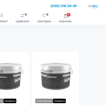
(050) 016-30-55
RU
UA
0
0
0
бинет
сравнить
закладки
корзина
ый
продано
популярный
продано