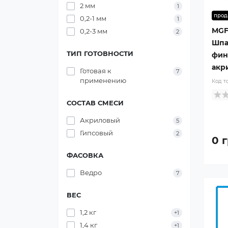
2 мм
1
прод
0,2-1 мм
1
MGF 
0,2-3 мм
2
Шпа
ТИП ГОТОВНОСТИ
фин
акри
Готовая к
7
применению
Код т
СОСТАВ СМЕСИ
Акриловый
5
Гипсовый
2
0 г
ФАСОВКА
Ведро
7
ВЕС
1,2 кг
+1
1,4 кг
+1