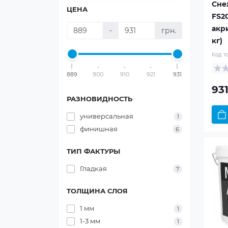
Сне
ЦЕНА
FS2
акр
-
грн.
кг)
Код т
889
900
910
921
931
931
РАЗНОВИДНОСТЬ
универсальная
1
финишная
6
ТИП ФАКТУРЫ
Гладкая
7
ТОЛЩИНА СЛОЯ
1 мм
1
1-3 мм
1