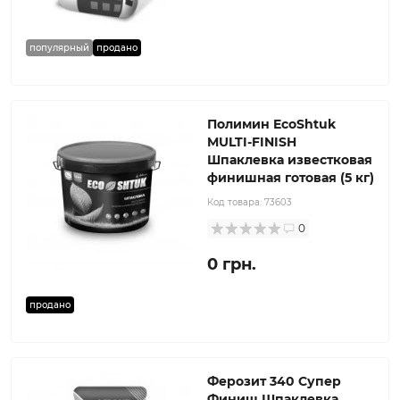
популярный
продано
Полимин EcoShtuk
MULTI-FINISH
Шпаклевка известковая
финишная готовая (5 кг)
Код товара:
73603
0
0 грн.
продано
Ферозит 340 Супер
Финиш Шпаклевка