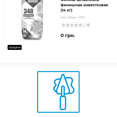
финишная известковая
(14 кг)
Код товара:
41563
0
0 грн.
продано