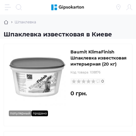
Шпаклевка
Шпаклевка известковая в Киеве
Baumit KlimaFinish
Шпаклевка известковая
интерьерная (20 кг)
Код товара:
108876
0
0 грн.
популярный
продано