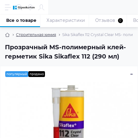
Все о товаре
Характеристики
Отзывов
В
0
Строительная химия
Sika Sikaflex 112 Crystal Clear MS- по
Прозрачный MS-полимерный клей-
герметик Sika Sikaflex 112 (290 мл)
популярный
продано