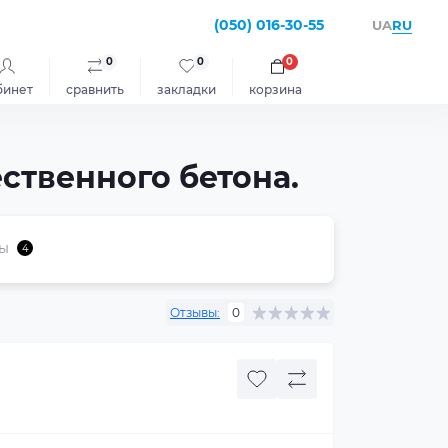
(050) 016-30-55
RU
UA
0
0
0
бинет
сравнить
закладки
корзина
ественного бетона.
ы
4
Отзывы:
0