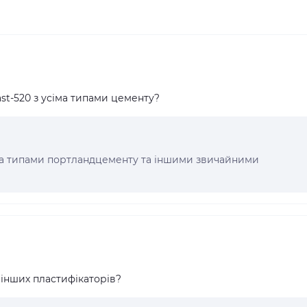
st-520 з усіма типами цементу?
усіма типами портландцементу та іншими звичайними
д інших пластифікаторів?