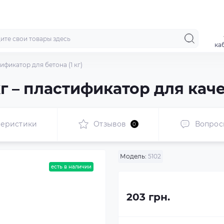
ка
тификатор для бетона (1 кг)
 кг – пластификатор для кач
теристики
Отзывов
Вопрос
0
Модель:
5102
есть в наличии
203 грн.