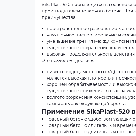
SikaPlast-520 производится на основе с
производителей товарного бетона. При
преимущества:
пространственное разделение мелких 
улучшенное диспергирование и смачи
уменьшение трения между компонента
существенное сокращение количества
высокая продолжительность действия
Это позволяет достичь:
низкого водоцементного (в/ц) соотно
является высокая плотность и прочност
хорошей обрабатываемости и высокой 
существенное снижение затрат на укла
долгого сохранения консистенции, ув
температурах окружающей среды.
Применение SikaPlast-520 в
Товарный бетон с удобством укладки от
Товарный бетон с длительным времен
Товарный бетон с длительным сохран