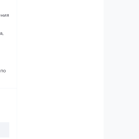
ения
а,
 по