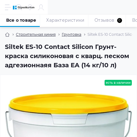
Все о товаре
Характеристики
Отзывов
В
0
Строительная химия
Грунтовка
Siltek ES-10 Contact Sili
Siltek ES-10 Contact Silicon Грунт-
краска силиконовая с кварц. песком
адгезионнаяя База ЕА (14 кг/10 л)
есть в наличии