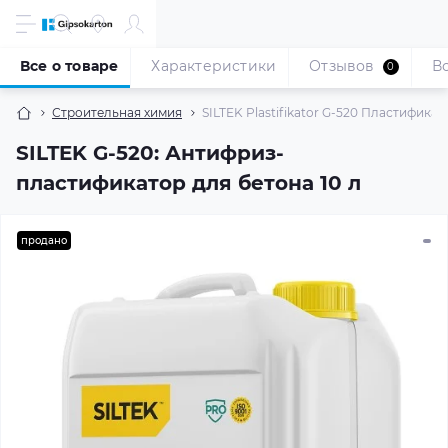
Все о товаре
Характеристики
Отзывов
В
0
Строительная химия
SILTEK Plastifikator G-520 Пластификат
SILTEK G-520: Антифриз-
пластификатор для бетона 10 л
продано