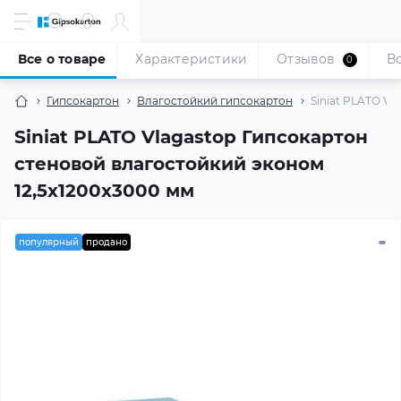
Все о товаре
Характеристики
Отзывов
В
0
Гипсокартон
Влагостойкий гипсокартон
Siniat PLATO Vl
Siniat PLATO Vlagastop Гипсокартон
стеновой влагостойкий эконом
12,5x1200x3000 мм
популярный
продано