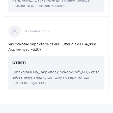
наприклад, штукатурні шпаклівки більше
підходять для вирівнювання.
03 января (09:53)
Які основні характеристики шпаклівки Снєжка
Акрил-путс FS20?
ОТВЕТ:
Шпаклівка має акрилову основу, об'єм 1,5 кг та
забезпечує гладку фінішну поверхню, що
легко шліфується.