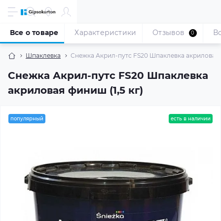
Все о товаре
Характеристики
Отзывов
В
0
Шпаклевка
Снежка Акрил-путс FS20 Шпаклевка акриловая ф
Снежка Акрил-путс FS20 Шпаклевка
акриловая финиш (1,5 кг)
популярный
есть в наличии