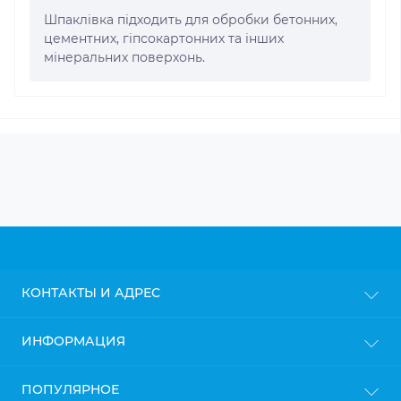
Шпаклівка підходить для обробки бетонних,
цементних, гіпсокартонних та інших
мінеральних поверхонь.
КОНТАКТЫ И АДРЕС
г. Киев
ИНФОРМАЦИЯ
info@gipsokarton.com.ua
Блог
ПОПУЛЯРНОЕ
Пн-Пт: с 9до 18
Доставка