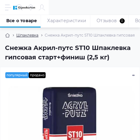
Все о товаре
Характеристики
Отзывов
В
0
Шпаклевка
Снежка Акрил-путс ST10 Шпаклевка гипсовая ста
Снежка Акрил-путс ST10 Шпаклевка
гипсовая старт+финиш (2,5 кг)
популярный
продано