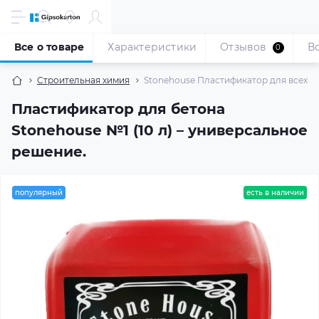
Все о товаре
Характеристики
Отзывов
В
0
Строительная химия
Stonehouse Пластификатор для всех ви
Пластификатор для бетона
Stonehouse №1 (10 л) – универсальное
решение.
популярный
есть в наличии