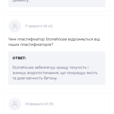
цементу.
17 февраля (18:45)
Чим пластифікатор Stonehouse відрізняється від
інших пластифікаторів?
ОТВЕТ:
Stonehouse забезпечує кращу текучість і
знижує водопоглинання, що покращує якість
та довговічність бетону.
09 февраля (01:39)