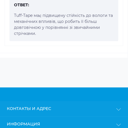
ОТВЕТ:
Tuff-Tape має підвищену стійкість до вологи та
механічних впливів, що робить її більш
довговічною у порівнянні зі звичайними
стрічками.
КОНТАКТЫ И АДРЕС
г. Киев
ИНФОРМАЦИЯ