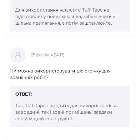
Для використання наклейте Tuff-Tape на
підготовлену поверхню шва, забезпечуючи
щільне прилягання, а потім зашпаклюйте.
25 февраля (14:17)
Чи можна використовувати цю стрічку для
зовнішніх робіт?
ОТВЕТ:
Так, Tuff-Tape підходить для використання як
всередині, так і зовні приміщень, завдяки
своїй міцній конструкції.