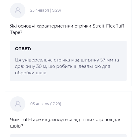
25 января (19:29)
Які основні характеристики стрічки Strait-Flex Tuff-
Tape?
ОТВЕТ:
Ця універсальна стрічка має ширину 57 мм та
довжину 30 м, що робить її ідеальною для
обробки швів.
05 января (17:29)
Чим Tuff-Tape відрізняється від інших стрічок для
швів?