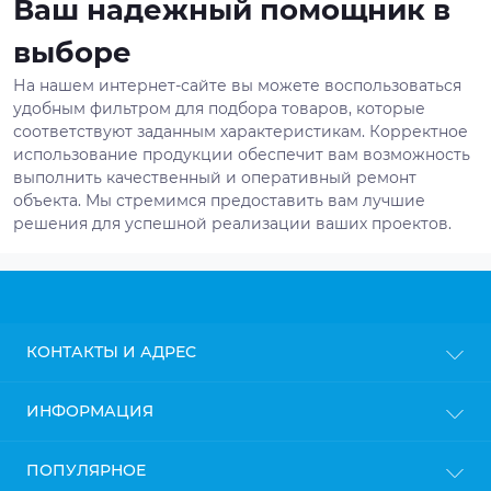
Ваш надежный помощник в
выборе
На нашем интернет-сайте вы можете воспользоваться
удобным фильтром для подбора товаров, которые
соответствуют заданным характеристикам. Корректное
использование продукции обеспечит вам возможность
выполнить качественный и оперативный ремонт
объекта. Мы стремимся предоставить вам лучшие
решения для успешной реализации ваших проектов.
КОНТАКТЫ И АДРЕС
г. Киев
ИНФОРМАЦИЯ
info@gipsokarton.com.ua
Блог
ПОПУЛЯРНОЕ
Пн-Пт: с 9до 18
Доставка