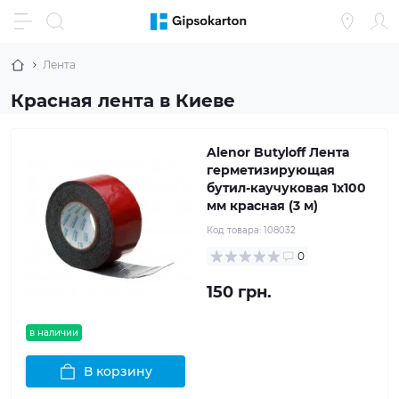
Лента
Красная лента в Киеве
Alenor Butyloff Лента
герметизирующая
бутил-каучуковая 1х100
мм красная (3 м)
Код товара:
108032
0
150 грн.
в наличии
В корзину