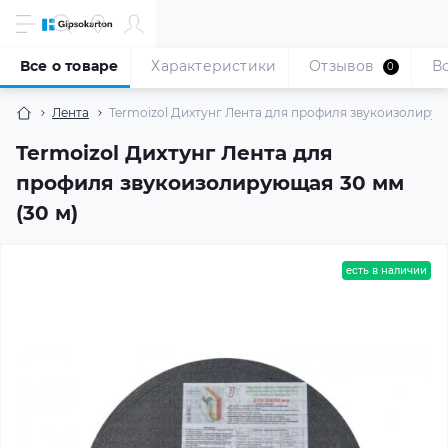
Все о товаре
Характеристики
Отзывов
В
0
Лента
Termoizol Дихтунг Лента для профиля звукоизолирую
Termoizol Дихтунг Лента для
профиля звукоизолирующая 30 мм
(30 м)
есть в наличии