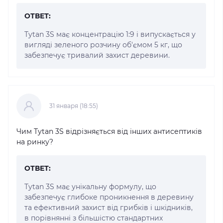
ОТВЕТ:
Tytan 3S має концентрацію 1:9 і випускається у
вигляді зеленого розчину об'ємом 5 кг, що
забезпечує тривалий захист деревини.
31 января (18:55)
Чим Tytan 3S відрізняється від інших антисептиків
на ринку?
ОТВЕТ:
Tytan 3S має унікальну формулу, що
забезпечує глибоке проникнення в деревину
та ефективний захист від грибків і шкідників,
в порівнянні з більшістю стандартних