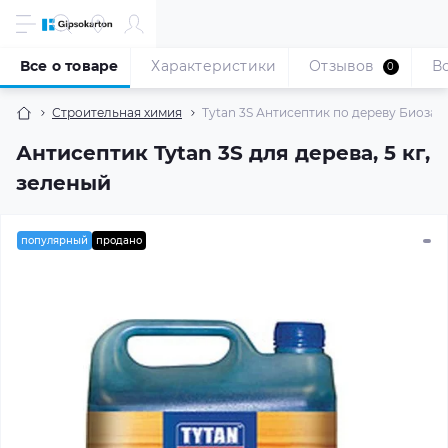
Все о товаре
Характеристики
Отзывов
В
0
Строительная химия
Tytan 3S Антисептик по дереву Биозащит
Антисептик Tytan 3S для дерева, 5 кг,
зеленый
популярный
продано