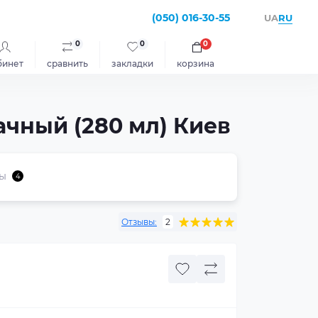
(050) 016-30-55
RU
UA
0
0
0
бинет
сравнить
закладки
корзина
чный (280 мл) Киев
ы
4
Отзывы:
2