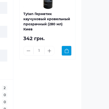
Tytan Герметик
каучуковый кровельный
прозрачный (280 мл)
Киев
342 грн.
2
0
0