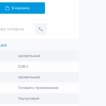
В корзину
 все)
кровельный
0,28 л
кровельный
Готовая к применению
Каучуковый