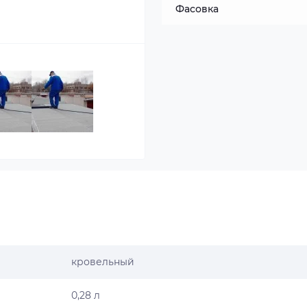
Фасовка
кровельный
0,28 л