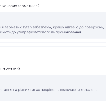
иліконових герметиків?
вий герметик Tytan забезпечує кращу адгезію до поверхонь,
тійкість до ультрафіолетового випромінювання.
й герметик?
стання на різних типах покрівель, включаючи металеві,