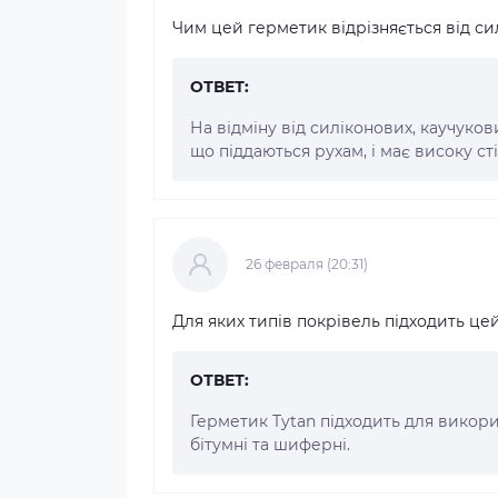
Чим цей герметик відрізняється від с
ОТВЕТ:
На відміну від силіконових, каучуко
що піддаються рухам, і має високу с
26 февраля (20:31)
Для яких типів покрівель підходить це
ОТВЕТ:
Герметик Tytan підходить для викори
бітумні та шиферні.