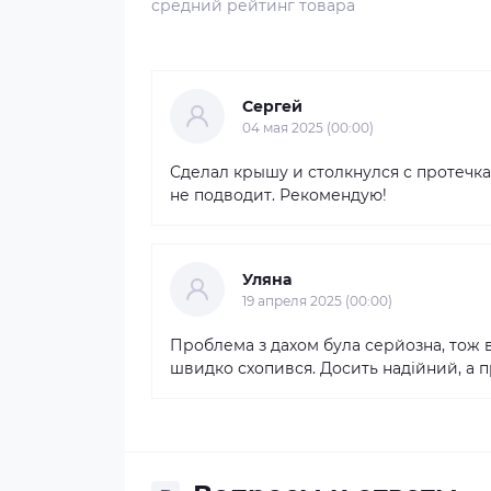
средний рейтинг товара
Сергей
04 мая 2025 (00:00)
Сделал крышу и столкнулся с протечка
не подводит. Рекомендую!
Уляна
19 апреля 2025 (00:00)
Проблема з дахом була серйозна, тож 
швидко схопився. Досить надійний, а п