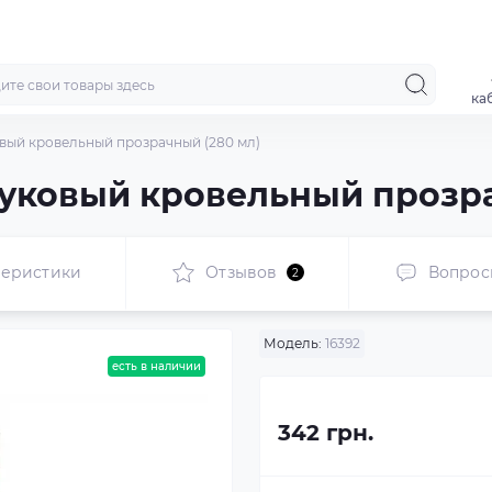
ка
овый кровельный прозрачный (280 мл)
чуковый кровельный прозра
теристики
Отзывов
Вопрос
2
Модель:
16392
есть в наличии
342 грн.