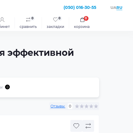
(050) 016-30-55
RU
UA
0
0
0
бинет
сравнить
закладки
корзина
ля эффективной
ы
0
Отзывы:
0