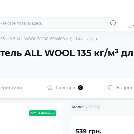
ка
35 кг/м3 ALL WOOL 2(1200x600x100 мм) - 1,44 кв.м/уп
тель ALL WOOL 135 кг/м³ д
теристики
Отзывов
Вопрос
0
Модель:
102197
есть в наличии
539 грн.