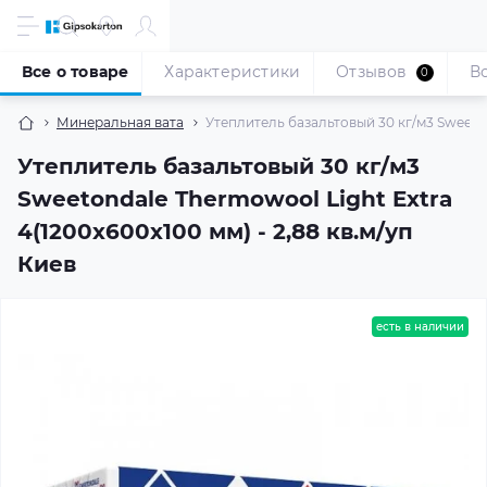
Все о товаре
Характеристики
Отзывов
В
0
Минеральная вата
Утеплитель базальтовый 30 кг/м3 Sweetond
Утеплитель базальтовый 30 кг/м3
Sweetondale Thermowool Light Extra
4(1200x600x100 мм) - 2,88 кв.м/уп
Киев
есть в наличии