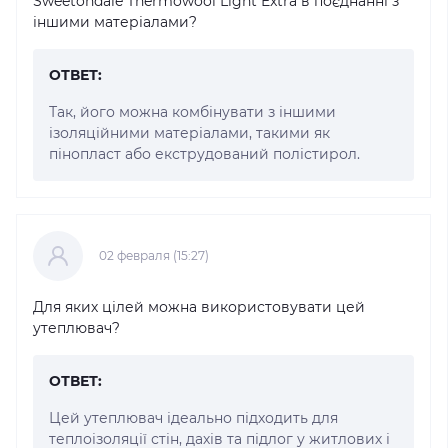
Sweetondale Thermowool Light Extra в поєднанні з
іншими матеріалами?
ОТВЕТ:
Так, його можна комбінувати з іншими
ізоляційними матеріалами, такими як
пінопласт або екструдований полістирол.
02 февраля (15:27)
Для яких цілей можна використовувати цей
утеплювач?
ОТВЕТ:
Цей утеплювач ідеально підходить для
теплоізоляції стін, дахів та підлог у житлових і