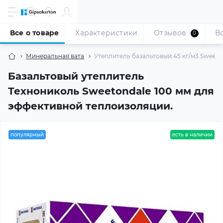
Все о товаре
Характеристики
Отзывов
В
0
Минеральная вата
Утеплитель базальтовый 45 кг/м3 Sweetond
Базальтовый утеплитель
Технониколь Sweetondale 100 мм для
эффективной теплоизоляции.
популярный
есть в наличии