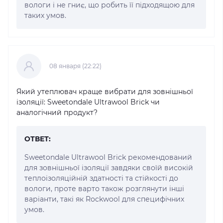
вологи і не гниє, що робить її підходящою для
таких умов.
08 января (22:22)
Який утеплювач краще вибрати для зовнішньої
ізоляції: Sweetondale Ultrawool Brick чи
аналогічний продукт?
ОТВЕТ:
Sweetondale Ultrawool Brick рекомендований
для зовнішньої ізоляції завдяки своїй високій
теплоізоляційній здатності та стійкості до
вологи, проте варто також розглянути інші
варіанти, такі як Rockwool для специфічних
умов.