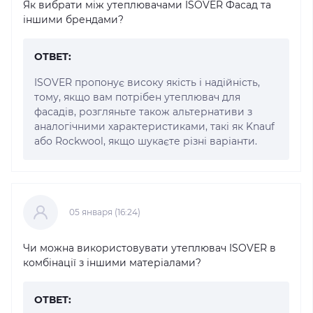
Як вибрати між утеплювачами ISOVER Фасад та
іншими брендами?
ОТВЕТ:
ISOVER пропонує високу якість і надійність,
тому, якщо вам потрібен утеплювач для
фасадів, розгляньте також альтернативи з
аналогічними характеристиками, такі як Knauf
або Rockwool, якщо шукаєте різні варіанти.
05 января (16:24)
Чи можна використовувати утеплювач ISOVER в
комбінації з іншими матеріалами?
ОТВЕТ: