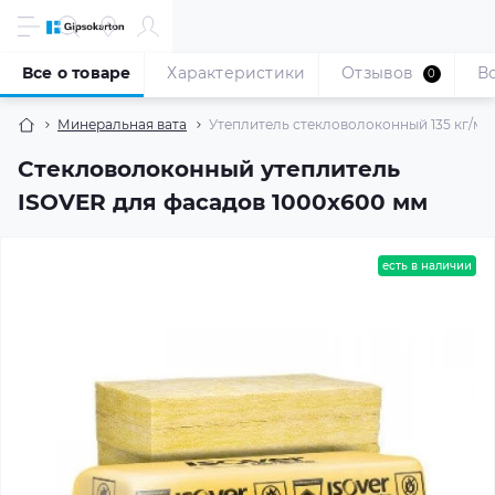
Все о товаре
Характеристики
Отзывов
В
0
Минеральная вата
Утеплитель стекловолоконный 135 кг/м3 I
Стекловолоконный утеплитель
ISOVER для фасадов 1000x600 мм
есть в наличии