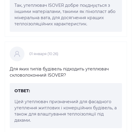
Так, утеплювач ISOVER добре поєднується з
іншими матеріалами, такими як пінопласт або
мінеральна вата, для досягнення кращих
теплоізоляційних характеристик.
01 января (10:26)
Для яких типів будівель підходить утеплювач
скловолоконний ISOVER?
ОТВЕТ:
Цей утеплювач призначений для фасадного
утеплення житлових і комерційних будівель, а
також для влаштування теплоізоляції під
дахами.