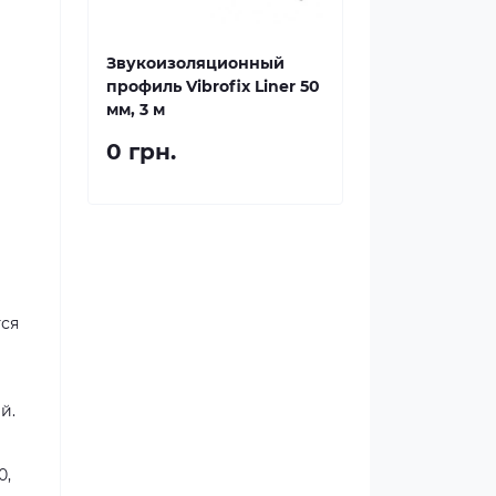
Звукоизоляционный
профиль Vibrofix Liner 50
мм, 3 м
0 грн.
тся
й.
0,