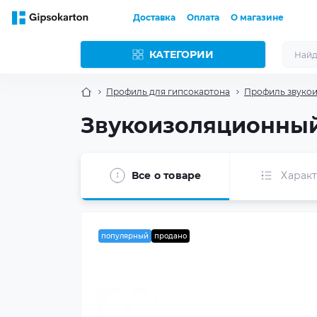
Доставка
Оплата
О магазине
КАТЕГОРИИ
Профиль для гипсокартона
Профиль звуко
Звукоизоляционный п
Все о товаре
Харак
популярный
продано