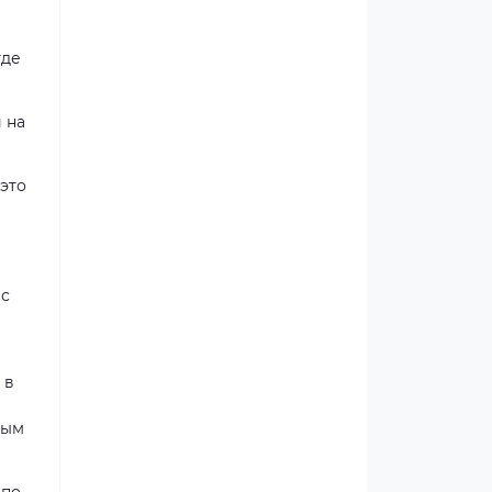
где
 на
это
 с
 в
ным