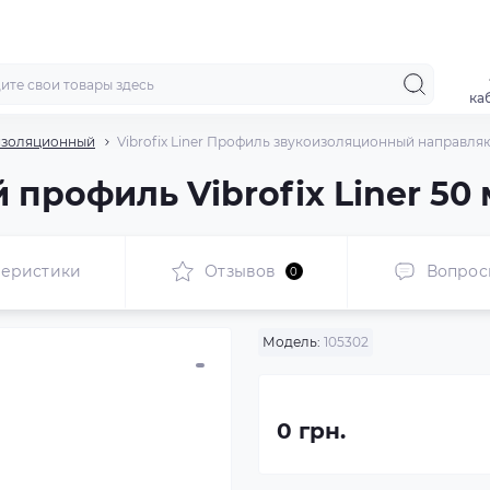
ка
изоляционный
Vibrofix Liner Профиль звукоизоляционный направляю
рофиль Vibrofix Liner 50 
теристики
Отзывов
Вопрос
0
Модель:
105302
0 грн.