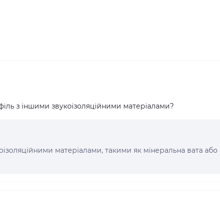
іль з іншими звукоізоляційними матеріалами?
коізоляційними матеріалами, такими як мінеральна вата або