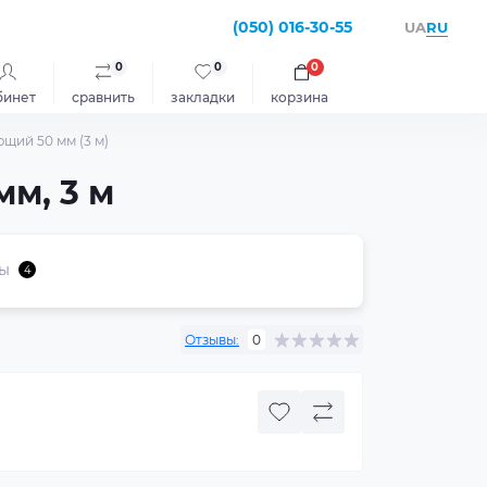
(050) 016-30-55
RU
UA
0
0
0
бинет
сравнить
закладки
корзина
щий 50 мм (3 м)
мм, 3 м
ы
4
Отзывы:
0