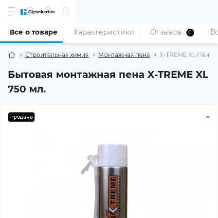
Все о товаре
Характеристики
Отзывов
В
0
Строительная химия
Монтажная пена
X-TREME XL Пена м
Бытовая монтажная пена X-TREME XL
750 мл.
продано