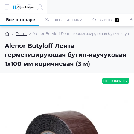
Все о товаре
Характеристики
Отзывов
В
0
Лента
Alenor Butyloff Лента герметизирующая бутил-каучуко
Alenor Butyloff Лента
герметизирующая бутил-каучуковая
1х100 мм коричневая (3 м)
есть в наличии