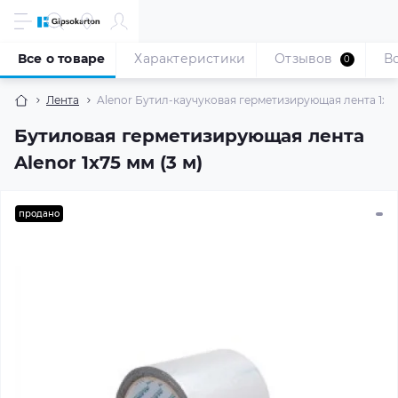
Все о товаре
Характеристики
Отзывов
В
0
Лента
Alenor Бутил-каучуковая герметизирующая лента 1x75 
Бутиловая герметизирующая лента
Alenor 1x75 мм (3 м)
продано