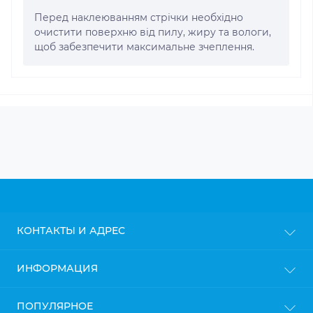
Перед наклеюванням стрічки необхідно
очистити поверхню від пилу, жиру та вологи,
щоб забезпечити максимальне зчеплення.
КОНТАКТЫ И АДРЕС
г. Киев
ИНФОРМАЦИЯ
info@gipsokarton.com.ua
Блог
ПОПУЛЯРНОЕ
Пн-Пт: с 9до 18