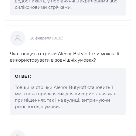
водостійкість, у порівнянні з акриловими або
силіконовими стрічками.
26 февраля (06:19)
Яка товщина стрічки Alenor Butyloff і чи можна її
використовувати в зовнішніх умовах?
ОТВЕТ:
Товщина стрічки Alenor Butyloff становить 1
мм, і вона призначена для використання як в
приміщеннях, так і на вулиці, витримуючи
різні погодні умови.