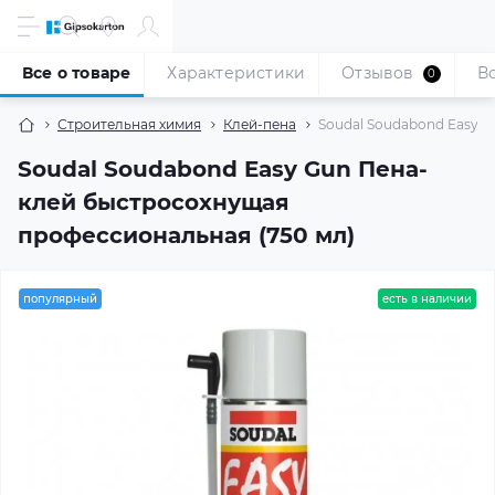
Все о товаре
Характеристики
Отзывов
В
0
Строительная химия
Клей-пена
Soudal Soudabond Easy 
Soudal Soudabond Easy Gun Пена-
клей быстросохнущая
профессиональная (750 мл)
популярный
есть в наличии