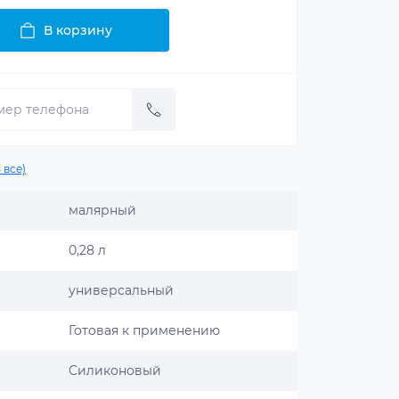
В корзину
 все)
малярный
0,28 л
универсальный
Готовая к применению
Силиконовый