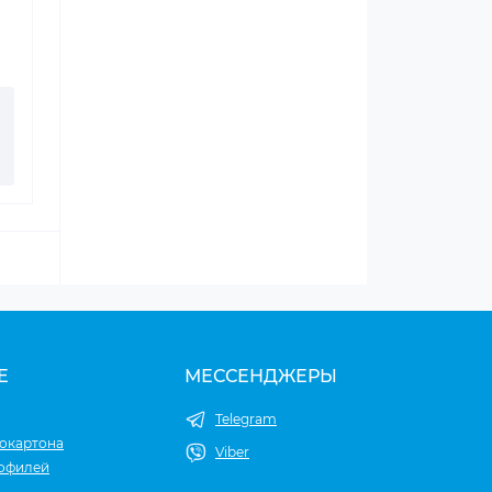
Е
МЕССЕНДЖЕРЫ
Telegram
окартона
Viber
рофилей