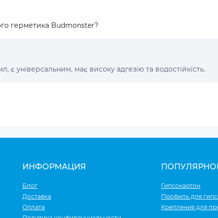
ого герметика Budmonster?
, є універсальним, має високу адгезію та водостійкість.
ИНФОРМАЦИЯ
ПОПУЛЯРНО
Блог
Гипсокартон
Доставка
Профиль для гипс
Оплата
Крепления для п
Политика конфиденциальности