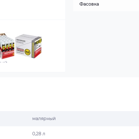
Фасовка
малярный
0,28 л