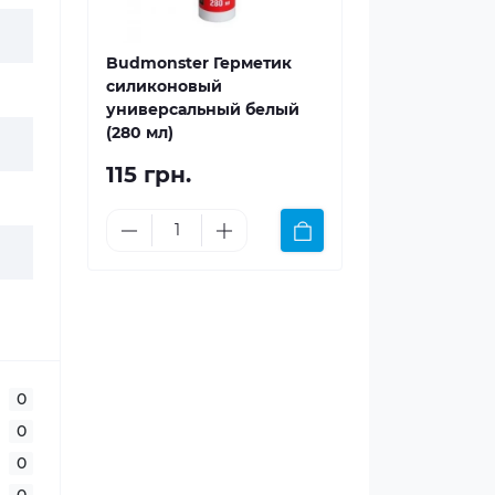
Budmonster Герметик
силиконовый
универсальный белый
(280 мл)
115 грн.
0
0
0