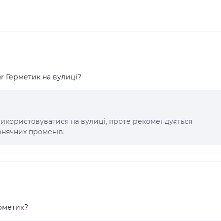
 Герметик на вулиці?
 використовуватися на вулиці, проте рекомендується
онячних променів.
рметик?