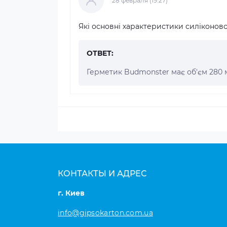
28 февраля (19:27)
Які основні характеристики силіконов
ОТВЕТ:
Герметик Budmonster має об'єм 280 мл
КОНТАКТЫ И АДРЕС
г. Киев
info@gipsokarton.com.ua