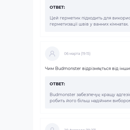
ОТВЕТ:
Цей герметик підходить для використа
герметизації швів у ванних кімнатах.
06 марта (19:15)
Чим Budmonster відрізняється від інши
ОТВЕТ:
Budmonster забезпечує кращу адгезі
робить його більш надійним вибором