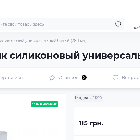
ка
силиконовый универсальный белый (280 мл)
к силиконовый универсаль
теристики
Отзывов
Вопрос
0
Модель:
21210
есть в наличии
115 грн.