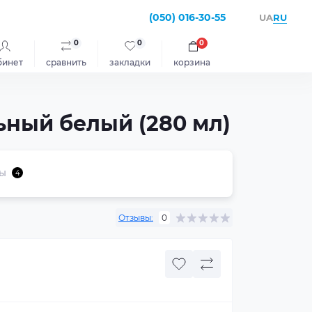
(050) 016-30-55
RU
UA
0
0
0
бинет
сравнить
закладки
корзина
ный белый (280 мл)
ы
4
Отзывы:
0