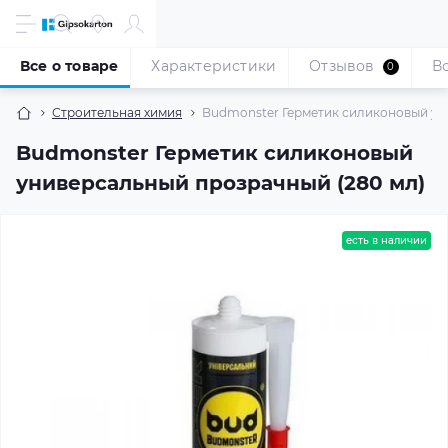
Все о товаре
Характеристики
Отзывов
В
0
Строительная химия
Budmonster Герметик силиконовый ун
Budmonster Герметик силиконовый
универсальный прозрачный (280 мл)
есть в наличии