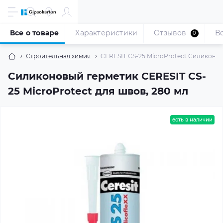
Все о товаре
Характеристики
Отзывов
В
0
Строительная химия
CERESIT CS-25 MicroProtect Силиконов
Силиконовый герметик CERESIT CS-
25 MicroProtect для швов, 280 мл
есть в наличии