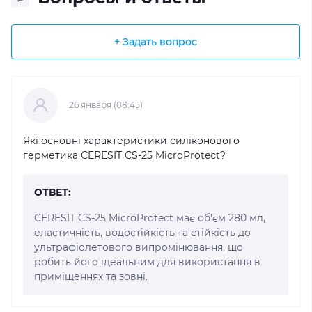
+ Задать вопрос
26 января (08:45)
Які основні характеристики силіконового
герметика CERESIT CS-25 MicroProtect?
ОТВЕТ:
CERESIT CS-25 MicroProtect має об'єм 280 мл,
еластичність, водостійкість та стійкість до
ультрафіолетового випромінювання, що
робить його ідеальним для використання в
приміщеннях та зовні.