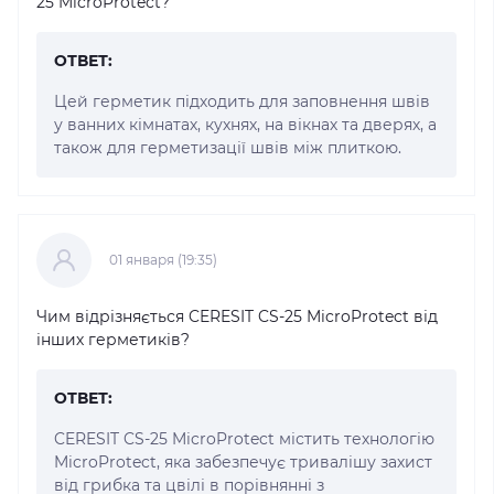
25 MicroProtect?
ОТВЕТ:
Цей герметик підходить для заповнення швів
у ванних кімнатах, кухнях, на вікнах та дверях, а
також для герметизації швів між плиткою.
01 января (19:35)
Чим відрізняється CERESIT CS-25 MicroProtect від
інших герметиків?
ОТВЕТ:
CERESIT CS-25 MicroProtect містить технологію
MicroProtect, яка забезпечує тривалішу захист
від грибка та цвілі в порівнянні з