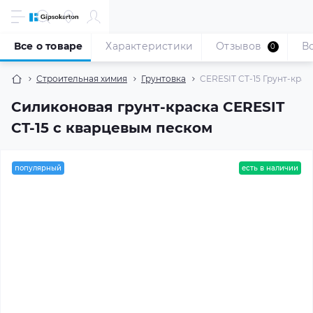
Все о товаре
Характеристики
Отзывов
В
0
Строительная химия
Грунтовка
CERESIT CT-15 Грунт-краск
Силиконовая грунт-краска CERESIT
CT-15 с кварцевым песком
популярный
есть в наличии