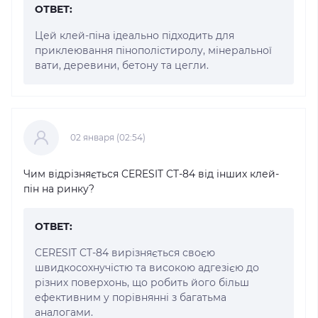
ОТВЕТ:
Цей клей-піна ідеально підходить для
приклеювання пінополістиролу, мінеральної
вати, деревини, бетону та цегли.
02 января (02:54)
Чим відрізняється CERESIT CT-84 від інших клей-
пін на ринку?
ОТВЕТ:
CERESIT CT-84 вирізняється своєю
швидкосохнучістю та високою адгезією до
різних поверхонь, що робить його більш
ефективним у порівнянні з багатьма
аналогами.