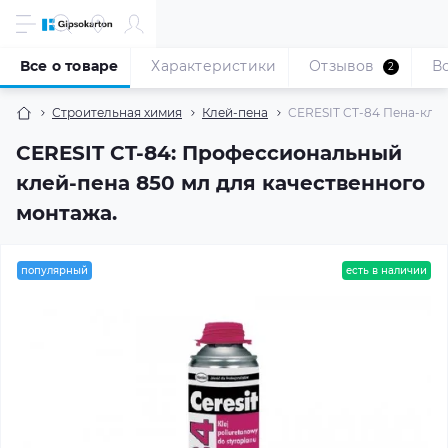
Все о товаре
Характеристики
Отзывов
В
2
Строительная химия
Клей-пена
CERESIT CT-84 Пена-кле
CERESIT CT-84: Профессиональный
клей-пена 850 мл для качественного
монтажа.
популярный
есть в наличии