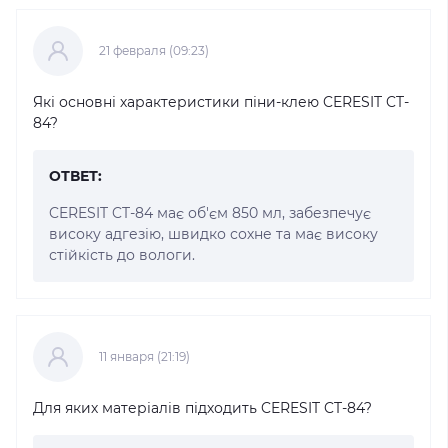
21 февраля (09:23)
Які основні характеристики піни-клею CERESIT CT-
84?
ОТВЕТ:
CERESIT CT-84 має об'єм 850 мл, забезпечує
високу адгезію, швидко сохне та має високу
стійкість до вологи.
11 января (21:19)
Для яких матеріалів підходить CERESIT CT-84?