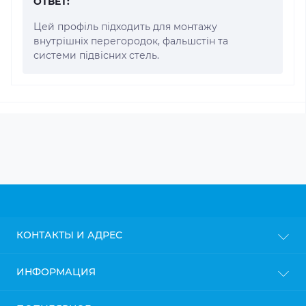
ОТВЕТ:
Цей профіль підходить для монтажу
внутрішніх перегородок, фальшстін та
системи підвісних стель.
КОНТАКТЫ И АДРЕС
г. Киев
ИНФОРМАЦИЯ
info@gipsokarton.com.ua
Блог