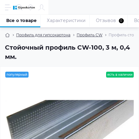
Все о товаре
Характеристики
Отзывов
В
0
Профиль для гипсокартона
Профиль CW
Профиль стоечн
Стойочный профиль CW-100, 3 м, 0,4
мм.
популярный
есть в наличии