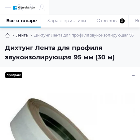
Все о товаре
Характеристики
Отзывов
В
0
Лента
Дихтунг Лента для профиля звукоизолирующая 95 мм 
Дихтунг Лента для профиля
звукоизолирующая 95 мм (30 м)
продано