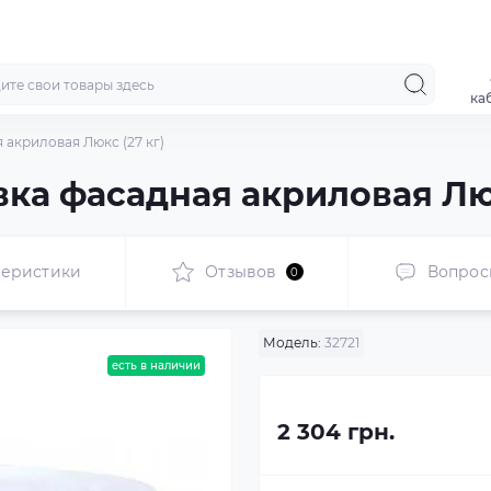
ка
акриловая Люкс (27 кг)
ка фасадная акриловая Люк
теристики
Отзывов
Вопрос
0
Модель:
32721
есть в наличии
2 304 грн.