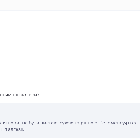
енням шпаклівки?
я повинна бути чистою, сухою та рівною. Рекомендується
ня адгезії.