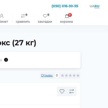
(050) 016-30-55
RU
UA
0
0
0
бинет
сравнить
закладки
корзина
с (27 кг)
ы
4
Отзывы:
0