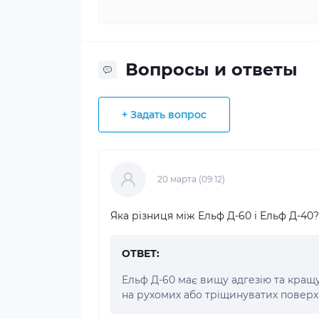
Вопросы и ответы
+ Задать вопрос
20 марта (09:12)
Яка різниця між Ельф Д-60 і Ельф Д-40?
ОТВЕТ:
Ельф Д-60 має вищу адгезію та кращу
на рухомих або тріщинуватих поверхн