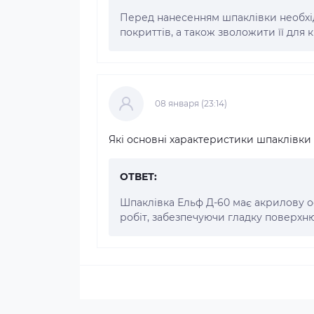
Перед нанесенням шпаклівки необхід
покриттів, а також зволожити її для к
08 января (23:14)
Які основні характеристики шпаклівки
ОТВЕТ:
Шпаклівка Ельф Д-60 має акрилову осн
робіт, забезпечуючи гладку поверхн