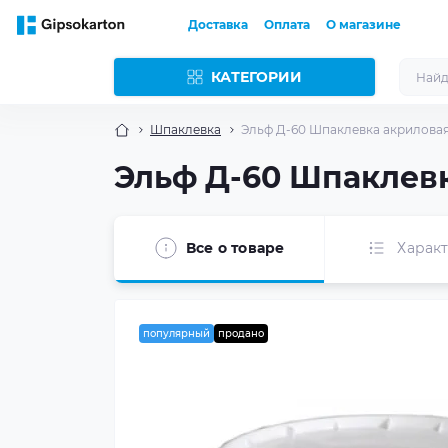
Доставка
Оплата
О магазине
КАТЕГОРИИ
Шпаклевка
Эльф Д-60 Шпаклевка акриловая 
Эльф Д-60 Шпаклевк
Все о товаре
Харак
популярный
продано