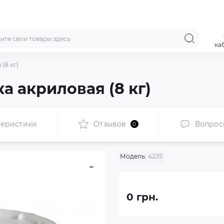
ка
(8 кг)
а акриловая (8 кг)
теристики
Отзывов
Вопрос
0
Модель:
4235
0 грн.