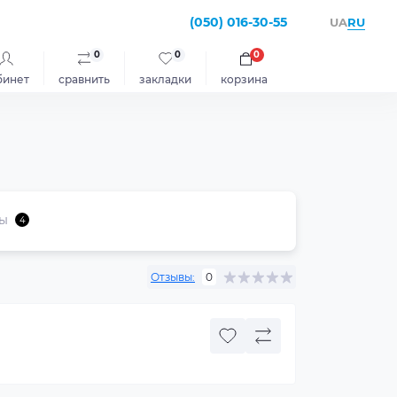
(050) 016-30-55
RU
UA
0
0
0
бинет
сравнить
закладки
корзина
ы
4
Отзывы:
0