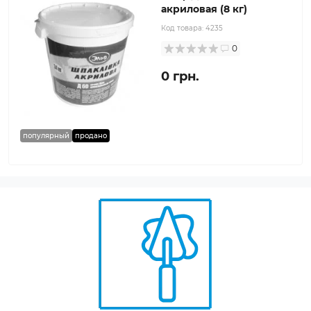
акриловая (8 кг)
Код товара:
4235
0
0 грн.
популярный
продано