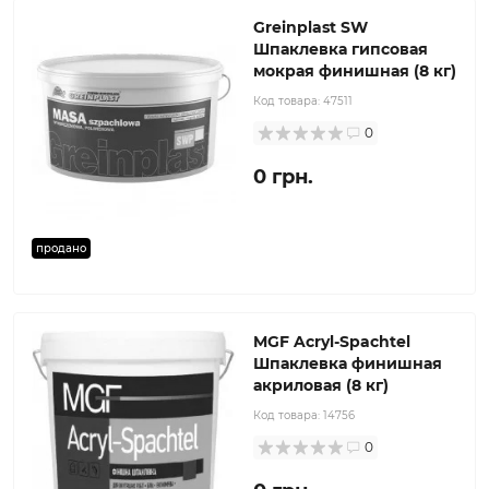
Greinplast SW
Шпаклевка гипсовая
мокрая финишная (8 кг)
Код товара:
47511
0
0 грн.
продано
MGF Acryl-Spachtel
Шпаклевка финишная
акриловая (8 кг)
Код товара:
14756
0