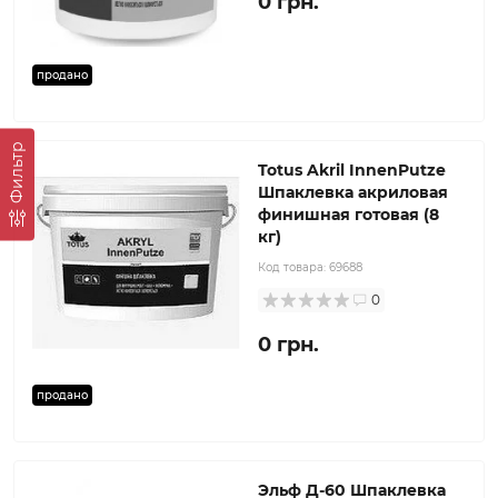
0 грн.
продано
Фильтр
Totus Akril InnenPutze
Шпаклевка акриловая
финишная готовая (8
кг)
Код товара:
69688
0
0 грн.
продано
Эльф Д-60 Шпаклевка