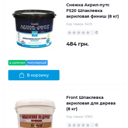
Снежка Акрил-путс
FS20 Шпаклевка
акриловая финиш (8 кг)
Код товара:
3409
0
484 грн.
в наличии
популярный
В корзину
Front Шпаклевка
акриловая для дерева
(8 кг)
Код товара:
12952
0