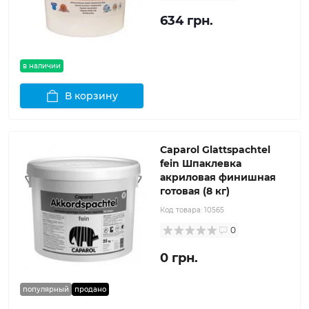
634 грн.
в наличии
В корзину
Caparol Glattspachtel
fein Шпаклевка
акриловая финишная
готовая (8 кг)
Код товара:
10565
0
0 грн.
популярный
продано