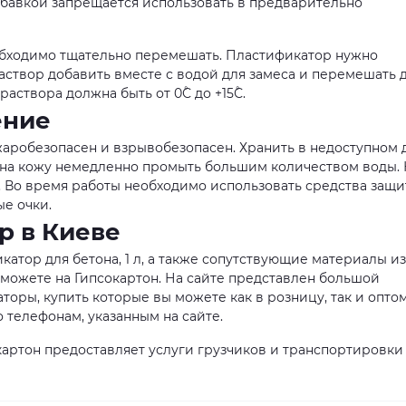
й добавкой запрещается использовать в предварительно
бходимо тщательно перемешать. Пластификатор нужно
аствор добавить вместе с водой для замеса и перемешать 
створа должна быть от 0˚С до +15˚С.
ение
жаробезопасен и взрывобезопасен. Хранить в недоступном 
и на кожу немедленно промыть большим количеством воды.
. Во время работы необходимо использовать средства защи
е очки.
р в Киеве
атор для бетона, 1 л, а также сопутствующие материалы из
можете на Гипсокартон. На сайте представлен большой
оры, купить которые вы можете как в розницу, так и оптом
телефонам, указанным на сайте.
артон предоставляет услуги грузчиков и транспортировки