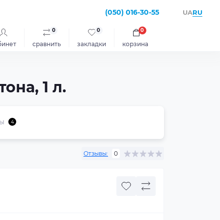
(050) 016-30-55
RU
UA
0
0
0
бинет
сравнить
закладки
корзина
на, 1 л.
ы
4
Отзывы:
0