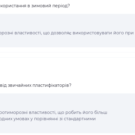
икористання в зимовий період?
морозні властивості, що дозволяє використовувати його при
 від звичайних пластифікаторів?
ротиморозні властивості, що робить його більш
дних умовах у порівнянні зі стандартними