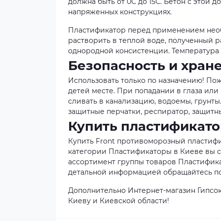
должна быть от 0˚С до 15˚С. Бетон с это
напряженных конструкциях.
Пластификатор перед применением нео
растворить в теплой воде, полученный р
однородной консистенции. Температура ра
Безопасность и хран
Использовать только по назначению! По
детей месте. При попадании в глаза ил
сливать в канализацию, водоемы, грунты
защитные перчатки, респиратор, защитны
Купить пластификато
Купить Front противоморозный пластифик
категории Пластификаторы в Киеве вы с
ассортимент группы товаров Пластификат
детальной информацией обращайтесь по 
Дополнительно Интернет-магазин Гипсок
Киеву и Киевской области!