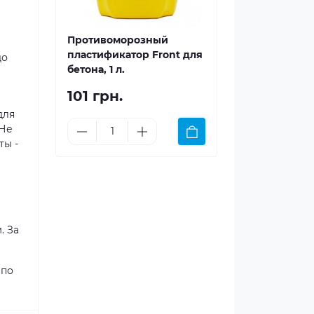
Противоморозный
пластификатор Front для
до
бетона, 1 л.
101 грн.
для
 Не
ты -
. За
 по