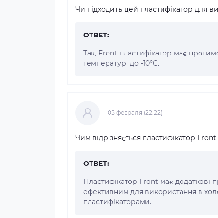
Чи підходить цей пластифікатор для в
ОТВЕТ:
Так, Front пластифікатор має проти
температурі до -10°C.
05 февраля (22:22)
Чим відрізняється пластифікатор Front
ОТВЕТ:
Пластифікатор Front має додаткові п
ефективним для використання в холо
пластифікаторами.