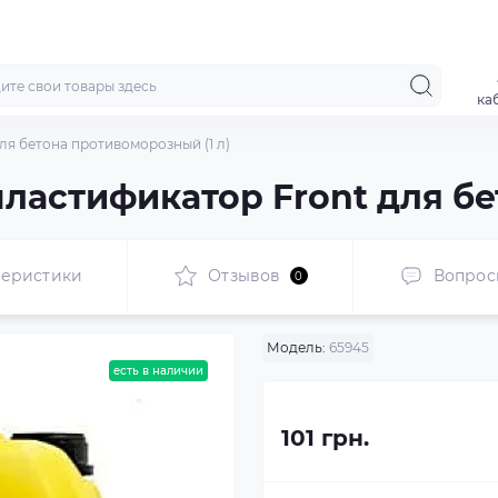
ка
ля бетона противоморозный (1 л)
астификатор Front для бето
теристики
Отзывов
Вопрос
0
Модель:
65945
есть в наличии
101 грн.