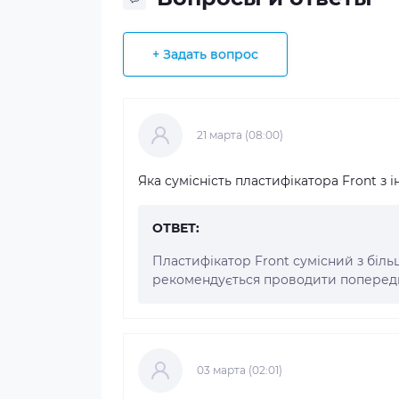
+ Задать вопрос
21 марта (08:00)
Яка сумісність пластифікатора Front з
ОТВЕТ:
Пластифікатор Front сумісний з біль
рекомендується проводити попередн
03 марта (02:01)