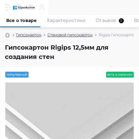
Все о товаре
Характеристики
Отзывов
В
0
Гипсокартон
Стеновой гипсокартон
Rigips Гипсокартон 
Гипсокартон Rigips 12,5мм для
создания стен
популярный
есть в наличии