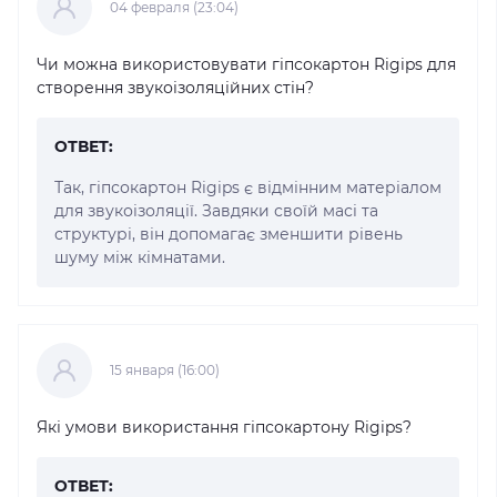
04 февраля (23:04)
Чи можна використовувати гіпсокартон Rigips для
створення звукоізоляційних стін?
ОТВЕТ:
Так, гіпсокартон Rigips є відмінним матеріалом
для звукоізоляції. Завдяки своїй масі та
структурі, він допомагає зменшити рівень
шуму між кімнатами.
15 января (16:00)
Які умови використання гіпсокартону Rigips?
ОТВЕТ: