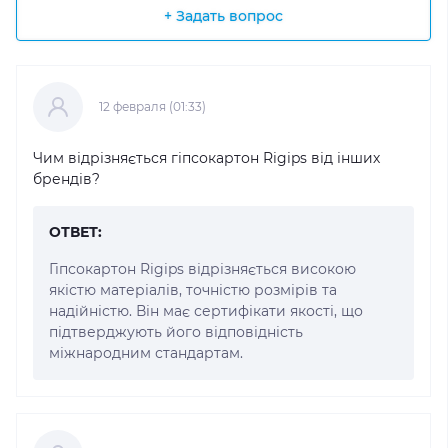
+ Задать вопрос
12 февраля (01:33)
Чим відрізняється гіпсокартон Rigips від інших
брендів?
ОТВЕТ:
Гіпсокартон Rigips відрізняється високою
якістю матеріалів, точністю розмірів та
надійністю. Він має сертифікати якості, що
підтверджують його відповідність
міжнародним стандартам.