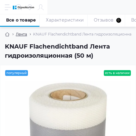
Все о товаре
Характеристики
Отзывов
В
0
Лента
KNAUF Flachendichtband Лента гидроизоляционная (
KNAUF Flachendichtband Лента
гидроизоляционная (50 м)
популярный
есть в наличии