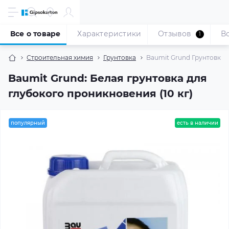
Все о товаре
Характеристики
Отзывов
В
1
Строительная химия
Грунтовка
Baumit Grund Грунтовка 
Baumit Grund: Белая грунтовка для
глубокого проникновения (10 кг)
популярный
есть в наличии