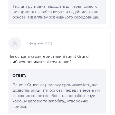
Так, ця грунтовка підходить для зовнішнього
використання, забезпечуючи надійний захист
основи від впливу зовнішнього середовища.
14 февраля (11:35)
Які основні характеристики Baumit Grund
глибокопроникаючої грунтовки?
ОТВЕТ:
Baumit Grund має високу проникаючість, що
дозволяє зміцнити основи перед нанесенням
фінішних покриттів. Вона також забезпечує
хорошу адгезію та запобігає утворенню
грибка.