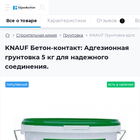
Все о товаре
Характеристики
Отзывов
В
1
Строительная химия
Грунтовка
KNAUF Грунтовка адгезион
KNAUF Бетон-контакт: Адгезионная
грунтовка 5 кг для надежного
соединения.
популярный
есть в наличии