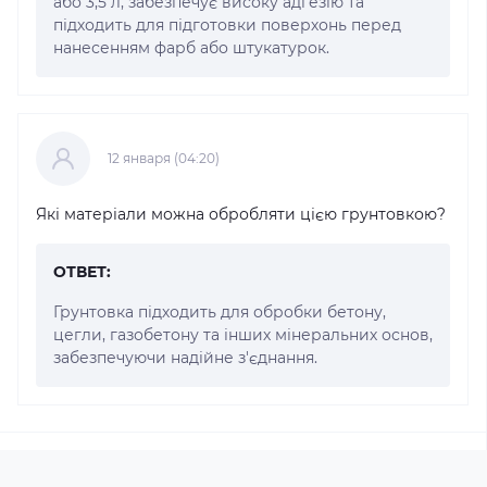
або 3,5 л, забезпечує високу адгезію та
підходить для підготовки поверхонь перед
нанесенням фарб або штукатурок.
12 января (04:20)
Які матеріали можна обробляти цією грунтовкою?
ОТВЕТ:
Грунтовка підходить для обробки бетону,
цегли, газобетону та інших мінеральних основ,
забезпечуючи надійне з'єднання.