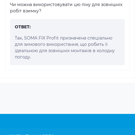
Чи можна використовувати цю піну для зовнішніх
робіт взимку?
ОТВЕТ:
Так, SOMA FIX Profit призначена спеціально
для зимового використання, що робить її
ідеальною для зовнішніх монтажів в холодну
погоду.