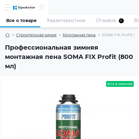
Все о товаре
Характеристики
Отзывов
В
0
Строительная химия
Монтажная пена
SOMA FIX Profit П
Профессиональная зимняя
монтажная пена SOMA FIX Profit (800
мл)
есть в наличии