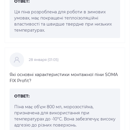
ОТВЕТ:
Ця піна розроблена для роботи в зимових
умовах, має покращені теплоізоляційні
властивості та швидше твердне при низьких
температурах.
28 января (01:05)
Які основні характеристики монтажної піни SOMA
FIX Profit?
ОТВЕТ:
Піна має об'єм 800 мл, морозостійка,
призначена для використання при
температурах до -10°C. Вона забезпечує високу
адгезію до різних поверхонь.