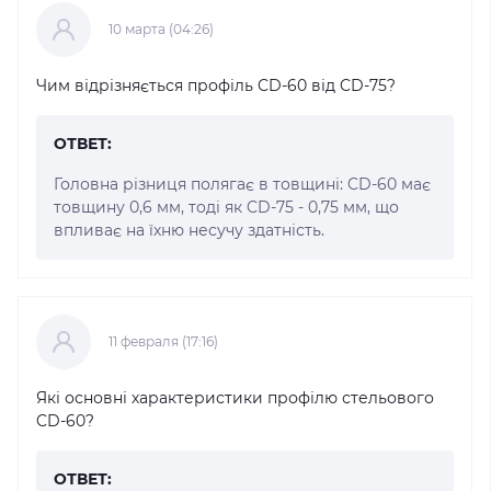
10 марта (04:26)
Чим відрізняється профіль CD-60 від CD-75?
ОТВЕТ:
Головна різниця полягає в товщині: CD-60 має
товщину 0,6 мм, тоді як CD-75 - 0,75 мм, що
впливає на їхню несучу здатність.
11 февраля (17:16)
Які основні характеристики профілю стельового
CD-60?
ОТВЕТ: