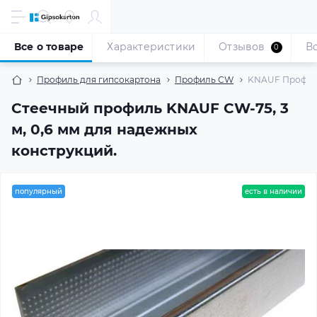
Все о товаре
Характеристики
Отзывов
В
0
Профиль для гипсокартона
Профиль CW
KNAUF Профиль 
Стеечный профиль KNAUF CW-75, 3
м, 0,6 мм для надежных
конструкций.
популярный
есть в наличии