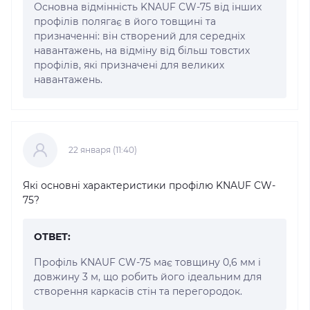
Основна відмінність KNAUF CW-75 від інших
профілів полягає в його товщині та
призначенні: він створений для середніх
навантажень, на відміну від більш товстих
профілів, які призначені для великих
навантажень.
22 января (11:40)
Які основні характеристики профілю KNAUF CW-
75?
ОТВЕТ:
Профіль KNAUF CW-75 має товщину 0,6 мм і
довжину 3 м, що робить його ідеальним для
створення каркасів стін та перегородок.