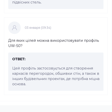
підвісних стель.
03 января (09:34)
Для яких цілей можна використовувати профіль
UW-50?
ОТВЕТ:
Цей профіль застосовується для створення
каркасів перегородок, обшивки стін, а також в
інших будівельних проектах, де потрібна міцна
основа.