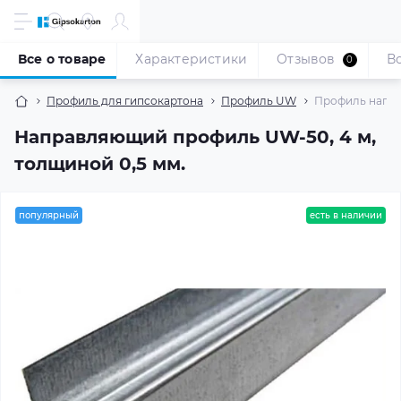
Все о товаре
Характеристики
Отзывов
В
0
Профиль для гипсокартона
Профиль UW
Профиль напра
Направляющий профиль UW-50, 4 м,
толщиной 0,5 мм.
популярный
есть в наличии