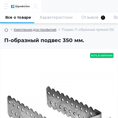
Все о товаре
Характеристики
Отзывов
В
0
Крепления для профилей
Подвес П-образный прямой 350 
П-образный подвес 350 мм.
есть в наличии