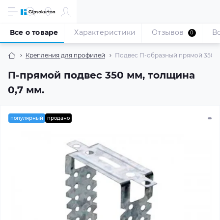
Все о товаре
Характеристики
Отзывов
В
0
Крепления для профилей
Подвес П-образный прямой 350 мм
П-прямой подвес 350 мм, толщина
0,7 мм.
популярный
продано