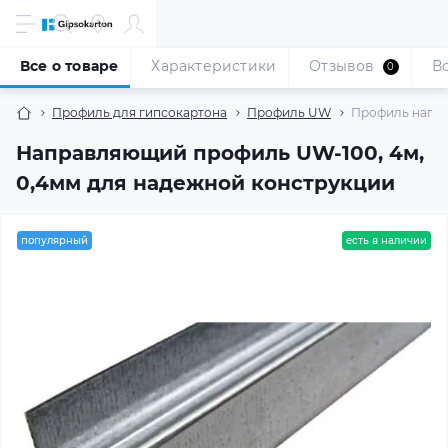
Все о товаре
Характеристики
Отзывов
В
0
Профиль для гипсокартона
Профиль UW
Профиль напра
Направляющий профиль UW-100, 4м,
0,4мм для надежной конструкции
популярный
есть в наличии