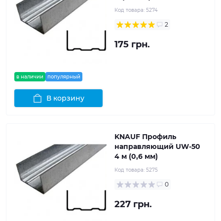
Код товара:
5274
2
175 грн.
в наличии
популярный
В корзину
KNAUF Профиль
направляющий UW-50
4 м (0,6 мм)
Код товара:
5275
0
227 грн.