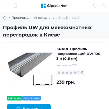
Профиль для гипсокартона
Профиль UW
Профиль UW для межкомнатных
перегородок в Киеве
KNAUF Профиль
направляющий UW-100
3 м (0,6 мм)
Код товара:
5271
0
239 грн.
в наличии
популярный
В корзину